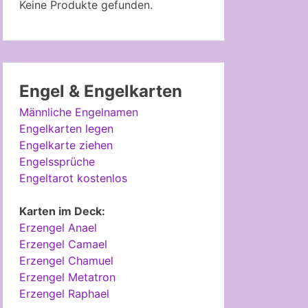
Keine Produkte gefunden.
Engel & Engelkarten
Männliche Engelnamen
Engelkarten legen
Engelkarte ziehen
Engelssprüche
Engeltarot kostenlos
Karten im Deck:
Erzengel Anael
Erzengel Camael
Erzengel Chamuel
Erzengel Metatron
Erzengel Raphael