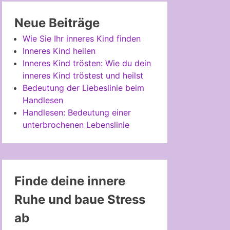
Neue Beiträge
Wie Sie Ihr inneres Kind finden
Inneres Kind heilen
Inneres Kind trösten: Wie du dein
inneres Kind tröstest und heilst
Bedeutung der Liebeslinie beim
Handlesen
Handlesen: Bedeutung einer
unterbrochenen Lebenslinie
Finde deine innere
Ruhe und baue Stress
ab